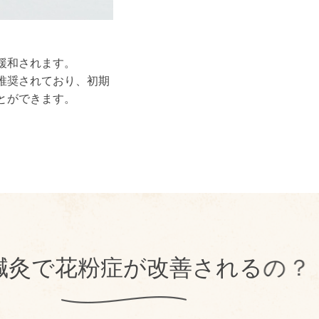
緩和されます。
推奨されており、初期
とができます。
鍼
灸
で
花
粉
症
が
改
善
さ
れ
る
の
？