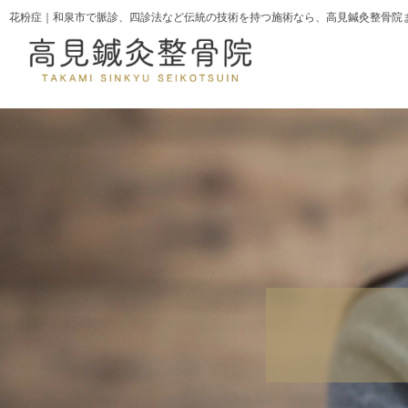
花粉症｜和泉市で脈診、四診法など伝統の技術を持つ施術なら、高見鍼灸整骨院