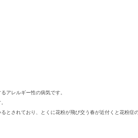
するアレルギー性の病気です。
す。
いるとされており、とくに花粉が飛び交う春が近付くと花粉症