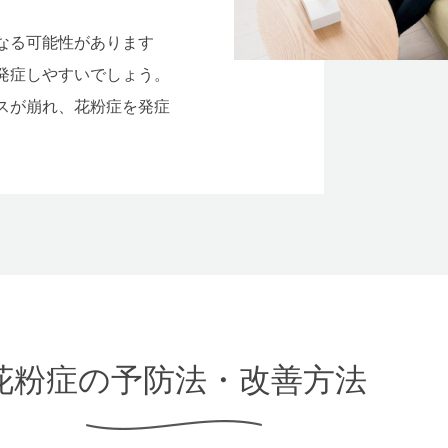
なる可能性があります
発症しやすいでしょう。
スが崩れ、花粉症を発症
花
粉
症
の
予
防
法
・
改
善
方
法