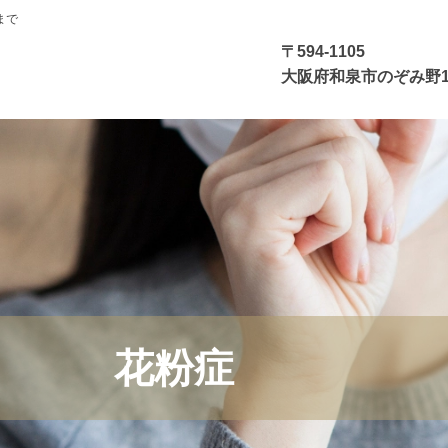
まで
〒594-1105
大阪府和泉市のぞみ野1丁
花
粉
症