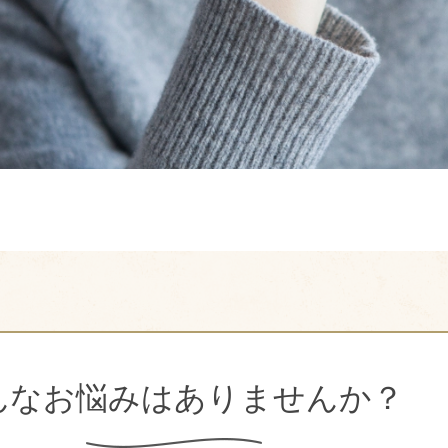
ん
な
お
悩
み
は
あ
り
ま
せ
ん
か
？